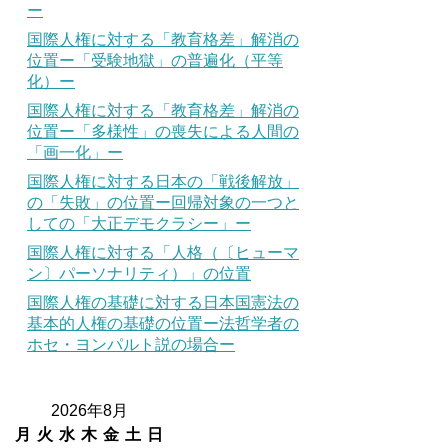
ー
国際人権に対する「教育格差」解消の
位置ー「受験地獄」の普遍化（平等
化）ー
国際人権に対する「教育格差」解消の
位置ー「多様性」の喪失による人間の
「画一化」ー
国際人権に対する日本の「戦後解放」
の「失敗」の位置ー回帰対象の一つと
しての「大正デモクラシー」ー
国際人権に対する「人格（〔ヒューマ
ン〕パーソナリティ）」の位置
国際人権の基礎に対する日本国憲法の
基本的人権の基礎の位置ー法哲学者の
ホセ・ヨンパルト説の場合ー
2026年8月
月
火
水
木
金
土
日