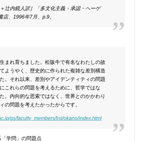
＋辻内鏡人訳］「多文化主義・承認・ヘーゲ
店、1996年7月、p.9。
生まれ育ちました。松阪牛で有名なわたしの故
てようやく、歴史的に作られた複雑な差別構造
た。それ以来、差別やアイデンティティの問題
にこれらの問題を考えるために、哲学ではな
た。内向的な思索ではなく、世界とのかかわり
ィの問題を考えたかったからです。
ac.jp/gs/faculty_members/list/okano/index.html
系「学問」の問題点