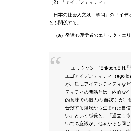
（2）「アイデンティティ」
日本の社会人文系「学問」の「イデオ
とも関係する。
（a）発達心理学者のエリック・エリクソ
ー
19
‘エリクソン’（Erikson,E,H.
エゴアイデンティティ（ego i
が、単にアイデンティティなど
ティティの間隔とは、内的な不
的意味での個人の‘自我’）が、
合致する経験から生まれた自信
い」という感覚と、「過去も今
いての意識が、他者からも同じ