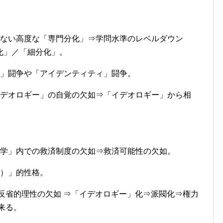
しない高度な「専門分化」⇒学問水準のレベルダウン
化」／「細分化」。
ー」闘争や「アイデンティティ」闘争。
イデオロギー」の自覚の欠如⇒「イデオロギー」から相
大学」内での救済制度の欠如⇒救済可能性の欠如。
虫）」的性格。
反省的理性の欠如 ⇒「イデオロギー」化⇒派閥化⇒権力
来る。