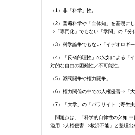
（1）非「科学」性。
（2）普遍科学や「全体知」を基礎に
⇒「専門化」でもない「学問」の「分
（3）科学論争でもない「イデオロギ
（4）「反省的理性」の欠如による「
対的な自由の困難性／不可能性。
（5）派閥闘争や権力闘争。
（6）権力関係の中での人権侵害⇒「
（7）「大学」の「パラサイト（寄生
問題点は、「科学的自律性の欠如 ⇒
濫用⇒人権侵害 ⇒救済不能」と整理出