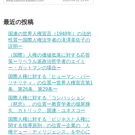
2026-04-12 23:24
www.satoshi-kaneko.com
最近の投稿
国連の世界人権宣言（1948年）の法的
性質ー国際人権法学者の滝澤美佐子の
説明ー
（国際）人権の価値低落に対する応答
策ーリベラル派政治哲学者のエイミ
ー・ガットマンの場合ー
国際人権に対する「ヒューマン・パー
ソナリティ」の位置ー世界人権宣言第1
条、第26条、第29条ー
国際人権に対する「コンパッション
（慈悲）」の位置ー教育学者の堀尾輝
久、カトリック、国連・ユネスコー
国際人権に対する「ビジネスと人権に
関する指導原則」の位置ー企業の「人
権デュー・ディリジェンス」を中心に