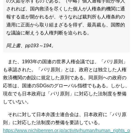
の欠如を示すものである。（中略）個人通報手続が導入
されれば、国内救済を尽くした個人が人権条約機関に通
報する道が開かれるが、そうなれば裁判所も人権条約の
適用に正面から取り組まざるを得ず、最高裁も、国際的
な議論に耐えうる人権判断を迫られる。
同上書、pp193～194。
また、1993年の国連の世界人権会議では、「パリ原則」
も承認された。「パリ原則」とは、政府とは独立した人権
救済機関の創設に規定した原則である。同原則への政府の
応答は、国連のSDGsのグローバル指標でもある。しかし、
現在でも日本政府は「パリ原則」に対応した法制度を整備
していない。
それに対して日本弁護士連合会は、日本政府に「パリ原
則」に対応した法制度の整備を要請している。
https://www.nichibenren.or.jp/activity/human/human_rights_o