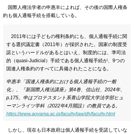
国際人権法学者の申惠丰によれば、その後の国際人権条
約も個人通報手続を搭載している。
2011年には子どもの権利条約にも、個人通報手続に関
する選択議定書（2011年）が採択された。国家の制度受
諾というハードルがあるとはいえ、制度的には、準司法
的（quasi-Judicial）手続である個人通報手続が、9つの
国連人権条約のすべてに具備されたことになる。
申惠丰「国連人権条約における個人通報手続の一般
化」、『新国際人権法講座』第4巻、信山社、2024年、
p.175。申はプロテスタント系青山学院大学法学部ヒュ
ーマンライツ学科（2022年4月開設）の教員である。
https://www.aoyama.ac.jp/faculty/law/dh/faculty.html
しかし、現在も日本政府は個人通報手続を受諾していな