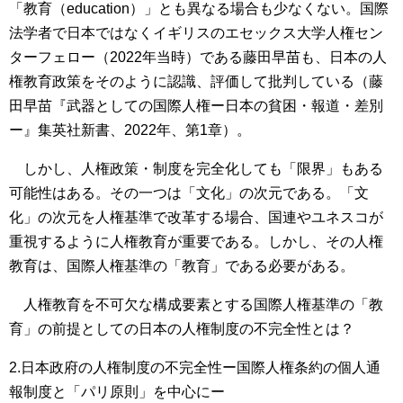
「教育（education）」とも異なる場合も少なくない。国際
法学者で日本ではなくイギリスのエセックス大学人権セン
ターフェロー（2022年当時）である藤田早苗も、日本の人
権教育政策をそのように認識、評価して批判している（藤
田早苗『武器としての国際人権ー日本の貧困・報道・差別
ー』集英社新書、2022年、第1章）。
しかし、人権政策・制度を完全化しても「限界」もある
可能性はある。その一つは「文化」の次元である。「文
化」の次元を人権基準で改革する場合、国連やユネスコが
重視するように人権教育が重要である。しかし、その人権
教育は、国際人権基準の「教育」である必要がある。
人権教育を不可欠な構成要素とする国際人権基準の「教
育」の前提としての日本の人権制度の不完全性とは？
2.日本政府の人権制度の不完全性ー国際人権条約の個人通
報制度と「パリ原則」を中心にー