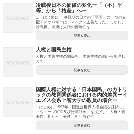
冷戦後日本の価値の変化ー「（不）平
等」から「格差」へー
1. はじめに 冷戦期の日本の「平等」の一つの支
配イデオロギーは、マルクス主義だった。しかし、
冷戦後、国連は人権の普遍性を...
記事を読む
人権と国民主権
人権と国民主権の関係を、国民主権の側から整理し
ます。
記事を読む
国際人権に対する「日本国民」のカトリ
ックの教育関係者における内的差異ーイ
エズス会系上智大学の教員の場合ー
1.はじめに 1993年、国連は世界人権会議を採択し、
「ウィーン宣言及び行動計画」を採択し、人権の普
遍性、相互不可分性、相互依存性、...
記事を読む