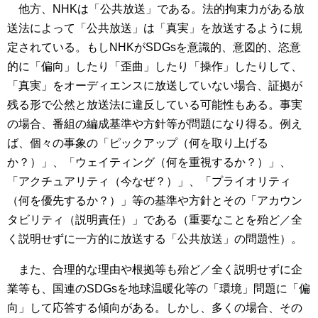
他方、NHKは「公共放送」である。法的拘束力がある放
送法によって「公共放送」は「真実」を放送するように規
定されている。もしNHKがSDGsを意識的、意図的、恣意
的に「偏向」したり「歪曲」したり「操作」したりして、
「真実」をオーディエンスに放送していない場合、証拠が
残る形で公然と放送法に違反している可能性もある。事実
の場合、番組の編成基準や方針等が問題になり得る。例え
ば、個々の事象の「ピックアップ（何を取り上げる
か？）」、「ウェイティング（何を重視するか？）」、
「アクチュアリティ（今なぜ？）」、「プライオリティ
（何を優先するか？）」等の基準や方針とその「アカウン
タビリティ（説明責任）」である（重要なことを殆ど／全
く説明せずに一方的に放送する「公共放送」の問題性）。
また、合理的な理由や根拠等も殆ど／全く説明せずに企
業等も、国連のSDGsを地球温暖化等の「環境」問題に「偏
向」して応答する傾向がある。しかし、多くの場合、その