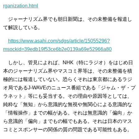
rganization.html
ジャーナリズム界でも朝日新聞は、その未整備を報道し
て解説している。
https://www.asahi.com/sdgs/article/15055296?
msockid=39edb19f53ce6b2e0139a69e52966a80
しかし、管見によれば、NHK（特にラジオ）をはじめ日
本のジャーナリズム界やマスコミ界等は、その未整備を積
極的には報道していない。恐らくそれは東京都にあるラジ
オ局であるJ-WAVEのニュース番組である「ジャム・ザ・プ
ラネット」等にも妥当する。その理由や原因等としては、
純粋な「無知」から意識的な無視や無関心による意識的な
「情報操作」までの幅がある。それは無意識的「偏向」か
ら意識的「偏向」までもの幅でもある。それは日本のマス
コミとスポンサーの関係の質の問題である可能性もある。