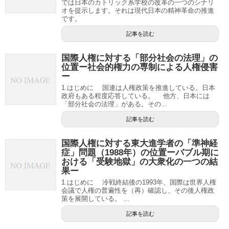
では日本のカトリック系学校の改革の一つのシナリ
オを提示します。それは現代日本の精神革命の推進
です。
記事を読む
国際人権に対する「部分社会の法理」の
位置ー社会的権力の専制による人権侵害
ー
1.はじめに 国連は人権政策を推進している。日本
政府もある程度応答している。 他方、日本には
「部分社会の法理」がある。その...
記事を読む
国際人権に対する東大進学者の「準神経
症」問題（1988年）の位置ーバブル期に
おける「受験地獄」の大衆化の一つの結
果ー
1.はじめに 冷戦終結後の1993年、国際は世界人権
会議で人権の普遍性を（再）確認し、その後人権政
策を展開している。 ...
記事を読む