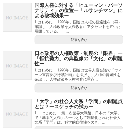
国際人権に対する「ヒューマン・パーソ
ナリティ」の位置ー「ルサンチマン」に
よる破壊効果ー
1.はじめに 1993年、国連は人権の普遍性を（再）
確認し、人権政策を人権教育にアクセントを置いた
展開している。 ...
記事を読む
日本政府の人権政策・制度の「限界」ー
「抵抗勢力」の典型像の「文化」の問題
性ー
1.はじめに 1993年、国連は世界人権会議で「ウィ
ーン宣言及び行動計画」を採択し、人権の普遍性を
確認し、人権政策を人権教育に重点...
記事を読む
「大学」の社会人文系「学問」の問題点
とは？ースケッチの試みー
1. はじめに 第二次世界大戦後、日本の「大学」
で「基本的人権」の一つとして制度化された社会人
文系「学問」は、科学的自律性を欠き、...