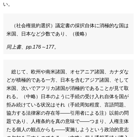
い。
（社会権規約選択）議定書の採択自体に消極的な国は
米国、日本など少数であり、（後略）
同上書、pp.176～177。
総じて、欧州や南米諸国、オセアニア諸国、カナダな
どが積極的である一方、日本を含むアジア諸国、そして
米国、次いでアフリカ諸国が消極的であることが見て取
れる。（中略）日本のように手続の受け入れ自体を国が
拒み続けている状況はそれ（手続周知程度、言語問題、
協力する法律家の存在等――引用者による注）以前の問
題であり、人権条約を真の意味で――つまり、人権主体
たる個人の観点からも――実施しようという政治的意志