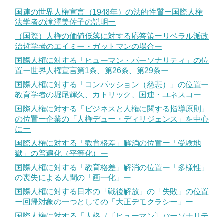
国連の世界人権宣言（1948年）の法的性質ー国際人権
法学者の滝澤美佐子の説明ー
（国際）人権の価値低落に対する応答策ーリベラル派政
治哲学者のエイミー・ガットマンの場合ー
国際人権に対する「ヒューマン・パーソナリティ」の位
置ー世界人権宣言第1条、第26条、第29条ー
国際人権に対する「コンパッション（慈悲）」の位置ー
教育学者の堀尾輝久、カトリック、国連・ユネスコー
国際人権に対する「ビジネスと人権に関する指導原則」
の位置ー企業の「人権デュー・ディリジェンス」を中心
にー
国際人権に対する「教育格差」解消の位置ー「受験地
獄」の普遍化（平等化）ー
国際人権に対する「教育格差」解消の位置ー「多様性」
の喪失による人間の「画一化」ー
国際人権に対する日本の「戦後解放」の「失敗」の位置
ー回帰対象の一つとしての「大正デモクラシー」ー
国際人権に対する「人格（〔ヒューマン〕パーソナリテ