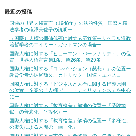
最近の投稿
国連の世界人権宣言（1948年）の法的性質ー国際人権
法学者の滝澤美佐子の説明ー
（国際）人権の価値低落に対する応答策ーリベラル派政
治哲学者のエイミー・ガットマンの場合ー
国際人権に対する「ヒューマン・パーソナリティ」の位
置ー世界人権宣言第1条、第26条、第29条ー
国際人権に対する「コンパッション（慈悲）」の位置ー
教育学者の堀尾輝久、カトリック、国連・ユネスコー
国際人権に対する「ビジネスと人権に関する指導原則」
の位置ー企業の「人権デュー・ディリジェンス」を中心
にー
国際人権に対する「教育格差」解消の位置ー「受験地
獄」の普遍化（平等化）ー
国際人権に対する「教育格差」解消の位置ー「多様性」
の喪失による人間の「画一化」ー
国際人権に対する日本の「戦後解放」の「失敗」の位置