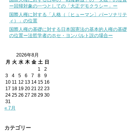
ー回帰対象の一つとしての「大正デモクラシー」ー
国際人権に対する「人格（〔ヒューマン〕パーソナリテ
ィ）」の位置
国際人権の基礎に対する日本国憲法の基本的人権の基礎
の位置ー法哲学者のホセ・ヨンパルト説の場合ー
2026年8月
月
火
水
木
金
土
日
1
2
3
4
5
6
7
8
9
10
11
12
13
14
15
16
17
18
19
20
21
22
23
24
25
26
27
28
29
30
31
« 7月
カテゴリー