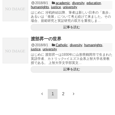
2018/8/1
academic
,
diversity
,
education
,
humanrights
,
justice
,
university
はじめに 冷戦終結以降、筆者は新しい日本の「進歩」
あるいは「発展」について考え続けて来ました。その
場合、規範研究と実証研究の双方を重視しま...
記事を読む
渡部昇一の世界
2018/8/1
Catholic
,
diversity
,
humanrights
,
justice
,
university
はじめに 渡部昇一は1930年に山形県鶴岡市で生まれた
英語学者、カトリック=イエズス会系上智大学名誉教
授である。 上智大学文学部英文...
記事を読む
1
2