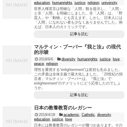
education
,
humanrights
,
justice
,
religion
,
university
世界人権宣言は明確な「人間」観を提示し、「人間」
と非「人間」も明確にしました。非「人間」は、「野
蛮人」や「動物」とも言えます。しかし、日本人には
「人間」になれない者も少なくありませんでした。例
えば、日本人のカトリックです。
記事を読む
マルティン・ブーバー『我と汝』の現代
的示唆
2019/6/6
diversity
,
humanrights
,
justice
,
love
,
peace
,
religion
理性を重視する“enlightenment”は差別も生みました。
この矛盾は全体主義で最大化しました。「20世紀の預
言者」マルティン・ブーバーは、『我と汝』で
enlightenment”のデメリットにどう応答したのでしょ
うか。
記事を読む
日本の教養教育のレガシー
2019/4/18
academic
,
Catholic
,
diversity
,
education
,
justice
,
love
日本には教養教育のレガシーが幾つかあります。その