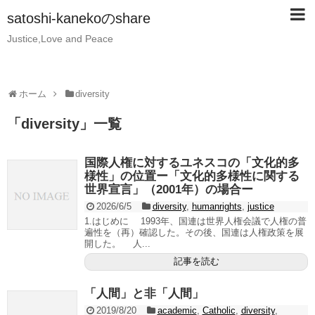
satoshi-kanekoのshare
Justice,Love and Peace
ホーム
diversity
「
diversity
」
一覧
国際人権に対するユネスコの「文化的多
様性」の位置ー「文化的多様性に関する
世界宣言」（2001年）の場合ー
2026/6/5
diversity
,
humanrights
,
justice
1.はじめに 1993年、国連は世界人権会議で人権の普
遍性を（再）確認した。その後、国連は人権政策を展
開した。 人...
記事を読む
「人間」と非「人間」
2019/8/20
academic
,
Catholic
,
diversity
,