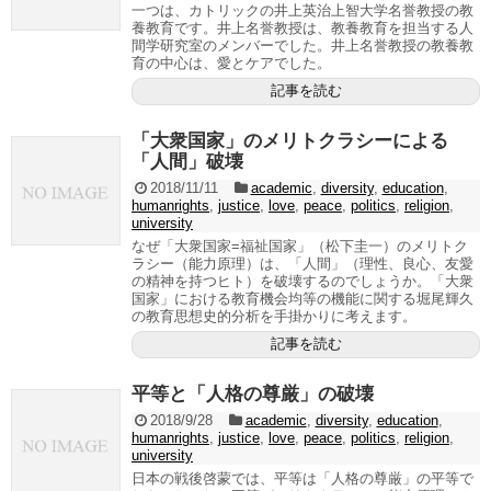
一つは、カトリックの井上英治上智大学名誉教授の教
養教育です。井上名誉教授は、教養教育を担当する人
間学研究室のメンバーでした。井上名誉教授の教養教
育の中心は、愛とケアでした。
記事を読む
「大衆国家」のメリトクラシーによる
「人間」破壊
2018/11/11
academic
,
diversity
,
education
,
humanrights
,
justice
,
love
,
peace
,
politics
,
religion
,
university
なぜ「大衆国家=福祉国家」（松下圭一）のメリトク
ラシー（能力原理）は、「人間」（理性、良心、友愛
の精神を持つヒト）を破壊するのでしょうか。「大衆
国家」における教育機会均等の機能に関する堀尾輝久
の教育思想史的分析を手掛かりに考えます。
記事を読む
平等と「人格の尊厳」の破壊
2018/9/28
academic
,
diversity
,
education
,
humanrights
,
justice
,
love
,
peace
,
politics
,
religion
,
university
日本の戦後啓蒙では、平等は「人格の尊厳」の平等で