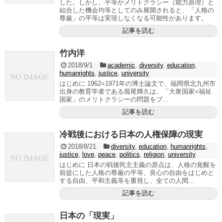
した。しかし、平等がメリトクラシー（能力原理）と
結合した機会均等としてのみ展開されると、「人格の
尊厳」の平等は実現しなくなる可能性があります。
記事を読む
竹内洋
2018/9/1
academic
,
diversity
,
education
,
humanrights
,
justice
,
university
はじめに 1962=1971年の博士論文で、福岡県北九州市
出身の教育学者である堀尾輝久は、「大衆国家=福祉
国家」のメリトクラシーの問題をブ...
記事を読む
冷戦後における日本の人権保障の現実
2018/8/21
diversity
,
education
,
humanrights
,
justice
,
love
,
peace
,
politics
,
religion
,
university
はじめに 日本の戦後民主主義の原点は、人格の覚醒を
前提にした人格の尊厳の平等、良心の自由をはじめと
する自由、平和主義等を重視し、全ての人間...
記事を読む
日本の「現実」