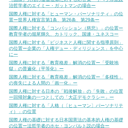
治哲学者のエイミー・ガットマンの場合ー
国際人権に対する「ヒューマン・パーソナリティ」の位
置ー世界人権宣言第1条、第26条、第29条ー
国際人権に対する「コンパッション（慈悲）」の位置ー
教育学者の堀尾輝久、カトリック、国連・ユネスコー
国際人権に対する「ビジネスと人権に関する指導原則」
の位置ー企業の「人権デュー・ディリジェンス」を中心
にー
国際人権に対する「教育格差」解消の位置ー「受験地
獄」の普遍化（平等化）ー
国際人権に対する「教育格差」解消の位置ー「多様性」
の喪失による人間の「画一化」ー
国際人権に対する日本の「戦後解放」の「失敗」の位置
ー回帰対象の一つとしての「大正デモクラシー」ー
国際人権に対する「人格（〔ヒューマン〕パーソナリテ
ィ）」の位置
国際人権の基礎に対する日本国憲法の基本的人権の基礎
の位置ー法哲学者のホセ・ヨンパルト説の場合ー