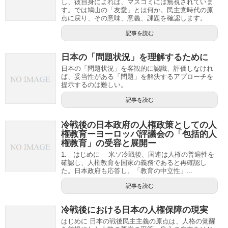
し、彼自身によれば、マスコミには無視されていま
す。では鳩山の「友愛」とは何か。民主党時代の原
点に戻り、その意味、意義、課題を確認します。
記事を読む
日本の「問題状況」を理解するために
日本の「問題状況」を客観的に認識、評価しなけれ
ば、妥当性がある「問題」を解決するアプローチを
提示するのは難しい。
記事を読む
冷戦後の日本政府の人権政策としての人
権教育ーヨーロッパ評議会の「包括的人
権教育」の受容と展開ー
1. はじめに 米ソ冷戦後、国連は人権の普遍性を
確認し、人権教育を国家の義務であると再確認し
た。日本政府も応答し、「教育の中立性」...
記事を読む
冷戦後における日本の人権保障の現実
はじめに 日本の戦後民主主義の原点は、人格の覚醒