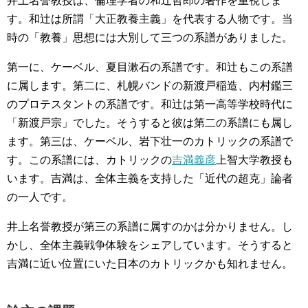
井上名誉教授は、倫理学者の和辻哲郎の著作を重視しま
す。和辻は所謂「大正教養主義」を代表する人物です。当
時の「教養」思想には大別して三つの系譜がありました。
第一に、ケーベル、夏目漱石の系譜です。和辻もこの系譜
に属します。第二に、札幌バンドの新渡戸稲造、内村鑑三
のプロテスタントの系譜です。和辻は第一高等学校時代に
「新渡戸宗」でした。そうすると彼は第二の系譜にも属し
ます。第三は、ケーベル、岩下壮一のカトリックの系譜で
す。この系譜には、カトリックの
吉満義彦
上智大学教授も
います。吉満は、全体主義を支持した「近代の超克」論者
の一人です。
井上名誉教授が第三の系譜に属すのかは分かりません。し
かし、全体主義戦争体験をシェアしています。そうすると
吉満に近い位置にいた日本のカトリックかも知れません。