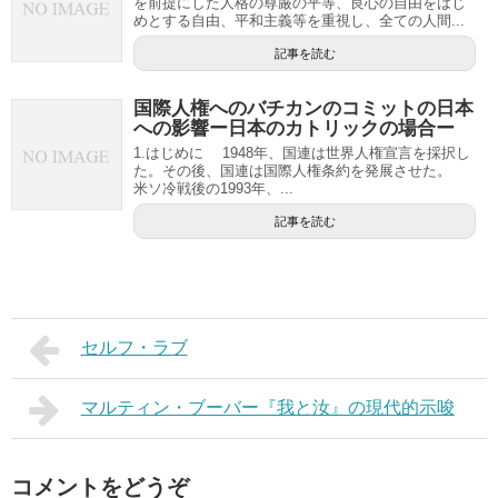
を前提にした人格の尊厳の平等、良心の自由をはじ
めとする自由、平和主義等を重視し、全ての人間...
記事を読む
国際人権へのバチカンのコミットの日本
への影響ー日本のカトリックの場合ー
1.はじめに 1948年、国連は世界人権宣言を採択し
た。その後、国連は国際人権条約を発展させた。
米ソ冷戦後の1993年、...
記事を読む
セルフ・ラブ
マルティン・ブーバー『我と汝』の現代的示唆
コメントをどうぞ