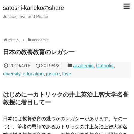
satoshi-kanekoのshare
Justice,Love and Peace
ホーム
academic
日本の教養教育のレガシー
2019/4/18
2019/4/21
academic
,
Catholic
,
diversity
,
education
,
justice
,
love
はじめにーカトリックの井上英治上智大学名誉
教授に着目してー
日本には教養教育の幾つかのレガシーがあります。その一
つは、筆者の恩師であるカトリックの井上英治上智大学名