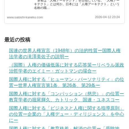
筆者は「人権アーキテクト」を目指している。「人権アー
キテクト」とは何か。日本には「人権アーキテクト」という
名称の職…
2026-04-12 23:24
www.satoshi-kaneko.com
最近の投稿
国連の世界人権宣言（1948年）の法的性質ー国際人権
法学者の滝澤美佐子の説明ー
（国際）人権の価値低落に対する応答策ーリベラル派政
治哲学者のエイミー・ガットマンの場合ー
国際人権に対する「ヒューマン・パーソナリティ」の位
置ー世界人権宣言第1条、第26条、第29条ー
国際人権に対する「コンパッション（慈悲）」の位置ー
教育学者の堀尾輝久、カトリック、国連・ユネスコー
国際人権に対する「ビジネスと人権に関する指導原則」
の位置ー企業の「人権デュー・ディリジェンス」を中心
にー
国際人権に対する「教育格差」解消の位置ー「受験地