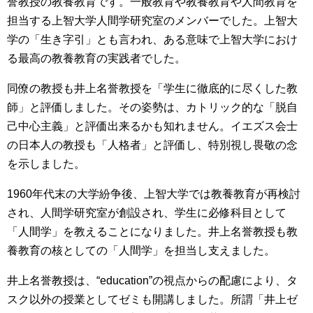
誉教授の教養教育です。一般教育や教養教育や人間教育を
担当する上智大学人間学研究室のメンバーでした。上智大
学の「生き字引」とも言われ、ある意味で上智大学におけ
る最高の教養教育の実践者でした。
同僚の教授も井上名誉教授を「学生に徹底的に尽くした教
師」と評価しました。その姿勢は、カトリック的な「脱自
己中心主義」と評価出来るかも知れません。イエズス会士
の日本人の教授も「人格者」と評価し、特別視し畏敬の念
を示しました。
1960年代末の大学紛争後、上智大学では教養教育が再検討
され、人間学研究室が創設され、学生に必修科目として
「人間学」を教えることになりました。井上名誉教授も教
養教育の核としての「人間学」を担当し支えました。
井上名誉教授は、“education”の視点からの配慮により、タ
スク以外の授業としてゼミも開講しました。所謂「井上ゼ