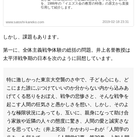
を、1986年の『イエズス会の教育の特徴』の原文から直接
引用して紹介します。
2019-02-18 23:31
www.satoshi-kaneko.com
しかし、課題もあります。
第一に、全体主義戦争体験の総括の問題。井上名誉教授は
太平洋戦争期の日本を次のように回想しています。
特に激しかった東京大空襲のさ中で、子ども心にも、ど
こにまた誰にぶつけていいのか分からない内から込みあ
げてくる怒りをおぼえ、戦争の悲惨さと、そんな戦争を
起こす人間の狂気さと愚かしさを想い、しかし、そのよ
うな極限状況にあっても、互いに、親身になって助け合
う家族や近隣の人々の態度に驚き、人間の愛と誠実さな
どを思っていた（井上英治「かかわり―わが「人間学の