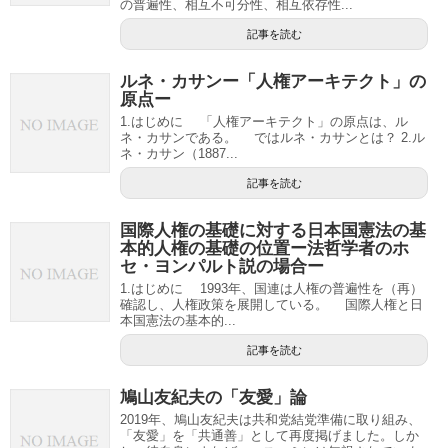
の普遍性、相互不可分性、相互依存性...
記事を読む
ルネ・カサンー「人権アーキテクト」の
原点ー
1.はじめに 「人権アーキテクト」の原点は、ル
ネ・カサンである。 ではルネ・カサンとは？ 2.ル
ネ・カサン（1887...
記事を読む
国際人権の基礎に対する日本国憲法の基
本的人権の基礎の位置ー法哲学者のホ
セ・ヨンパルト説の場合ー
1.はじめに 1993年、国連は人権の普遍性を（再）
確認し、人権政策を展開している。 国際人権と日
本国憲法の基本的...
記事を読む
鳩山友紀夫の「友愛」論
2019年、鳩山友紀夫は共和党結党準備に取り組み、
「友愛」を「共通善」として再度掲げました。しか