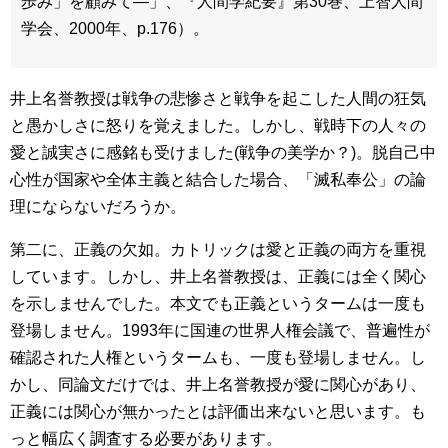
歩み」を顧みて―」、『人間学紀要』第30巻、上智人間
学会、2000年、p.176）。
井上名誉教授は戦争の悲惨さと戦争を起こした人間の狂気
と愚かしさに怒りを覚えました。しかし、戦時下の人々の
愛と誠実さに感銘も受けました(戦争の美学か？)。脱自己中
心性が国家や全体主義と結合した場合、「滅私奉公」の論
理にならないだろうか。
第二に、正義の欠如。カトリックは愛と正義の両方を重視
しています。しかし、井上名誉教授は、正義には全く関心
を示しませんでした。本文でも正義というタームは一度も
登場しません。1993年に国連の世界人権会議で、普遍性が
確認された人権というタームも、一度も登場しません。し
かし、同論文だけでは、井上名誉教授が愛に関心があり、
正義には関心が無かったとは評価出来ないと思います。も
っと幅広く調査する必要があります。