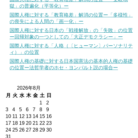
獄」の普遍化（平等化）ー
国際人権に対する「教育格差」解消の位置ー「多様性」
の喪失による人間の「画一化」ー
国際人権に対する日本の「戦後解放」の「失敗」の位置
ー回帰対象の一つとしての「大正デモクラシー」ー
国際人権に対する「人格（〔ヒューマン〕パーソナリテ
ィ）」の位置
国際人権の基礎に対する日本国憲法の基本的人権の基礎
の位置ー法哲学者のホセ・ヨンパルト説の場合ー
2026年8月
月
火
水
木
金
土
日
1
2
3
4
5
6
7
8
9
10
11
12
13
14
15
16
17
18
19
20
21
22
23
24
25
26
27
28
29
30
31