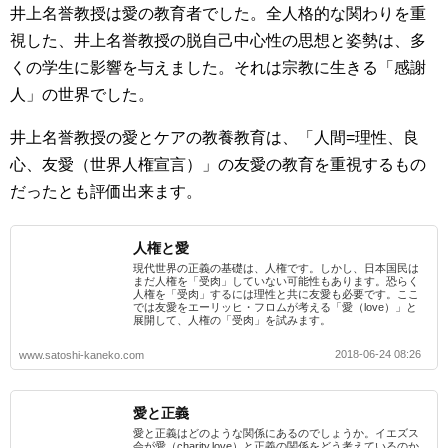
井上名誉教授は愛の教育者でした。全人格的な関わりを重
視した、井上名誉教授の脱自己中心性の思想と姿勢は、多
くの学生に影響を与えました。それは宗教に生きる「感謝
人」の世界でした。
井上名誉教授の愛とケアの教養教育は、「人間=理性、良
心、友愛（世界人権宣言）」の友愛の教育を重視するもの
だったとも評価出来ます。
人権と愛
現代世界の正義の基礎は、人権です。しかし、日本国民は
まだ人権を「受肉」していない可能性もあります。恐らく
人権を「受肉」するには理性と共に友愛も必要です。ここ
では友愛をエーリッヒ・フロムが考える「愛（love）」と
展開して、人権の「受肉」を試みます。
2018-06-24 08:26
www.satoshi-kaneko.com
愛と正義
愛と正義はどのような関係にあるのでしょうか。イエズス
会が愛（charity,love）と正義の関係をどう考えているのか