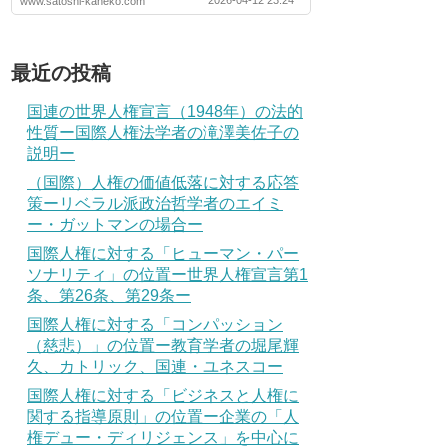
2026-04-12 23:24
www.satoshi-kaneko.com
最近の投稿
国連の世界人権宣言（1948年）の法的
性質ー国際人権法学者の滝澤美佐子の
説明ー
（国際）人権の価値低落に対する応答
策ーリベラル派政治哲学者のエイミ
ー・ガットマンの場合ー
国際人権に対する「ヒューマン・パー
ソナリティ」の位置ー世界人権宣言第1
条、第26条、第29条ー
国際人権に対する「コンパッション
（慈悲）」の位置ー教育学者の堀尾輝
久、カトリック、国連・ユネスコー
国際人権に対する「ビジネスと人権に
関する指導原則」の位置ー企業の「人
権デュー・ディリジェンス」を中心に