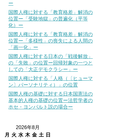
ー
国際人権に対する「教育格差」解消の
位置ー「受験地獄」の普遍化（平等
化）ー
国際人権に対する「教育格差」解消の
位置ー「多様性」の喪失による人間の
「画一化」ー
国際人権に対する日本の「戦後解放」
の「失敗」の位置ー回帰対象の一つと
しての「大正デモクラシー」ー
国際人権に対する「人格（〔ヒューマ
ン〕パーソナリティ）」の位置
国際人権の基礎に対する日本国憲法の
基本的人権の基礎の位置ー法哲学者の
ホセ・ヨンパルト説の場合ー
2026年8月
月
火
水
木
金
土
日