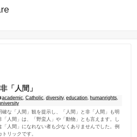
re
非「人間」
academic
,
Catholic
,
diversity
,
education
,
humanrights
,
university
明確な「人間」観を提示し、「人間」と非「人間」も明
非「人間」は、「野蛮人」や「動物」とも言えます。し
は「人間」になれない者も少なくありませんでした。例
カトリックです。