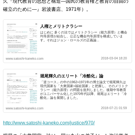
久『現代教育の思想と構造―国民の教育権と教育の自由の
確立のために―』岩波書店、1971年）。
人権とメリトクラシー
はじめに 多くの法ではメリトクラシー（能力原理）と機会
均等原理が結合し、公正な機会均等原理を構成していま
す。それはジョン・ロールズの正義論...
2018-03-04 18:20
www.satoshi-kaneko.com
堀尾輝久のエリート「冷酷化」論
「逆コース」の中の1962=1971年の博士論文で堀尾輝久は
現代国家を「大衆国家=福祉国家」と把握し、そのメリトク
ラシー（能力原理）の問題を批判しました。後期中等教育
がユニバーサル化した1970年代以降、堀尾はエリート「冷
酷化」論を展開しました。
2018-07-21 01:59
www.satoshi-kaneko.com
http://www.satoshi-kaneko.com/justice/970/