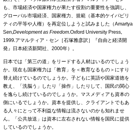
も、市場経済や国家権力が果たす役割の重要性を強調し、
グローバル市場経済、国家権力、規範（基本的ケイパビリ
ティの平等や人権）を再定位しようと試みました（Amartya
Sen,
Development as Freedom
.Oxford University Press,
1999.アマルティア・セン［石塚雅彦訳］『自由と経済開
発』日本経済新聞社、2000年）。
日本では「第三の道」をリードする人材はいるのでしょう
か。現在も国家権力は「教育」を＜教育なるもの＞にすり
替え続けているのでしょうか。子どもに英語や国家道徳を
教え、「洗脳う」したり「操作」したりして、国民の関心
を逸らし続けているのでしょうか。マスメディアも資本の
側にいるでしょうか。資本を提供し、クライアントでもあ
る人々にとって不利益な情報は流さないのかも知れませ
ん。「公共放送」は資本に左右されない情報を国民に提供
しているのでしょうか。