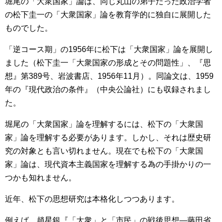
堀尾の「大衆国家」論は、同じ丸山の弟子だった政治学者
の松下圭一の「大衆国家」論を教育学的に独自に展開した
ものでした。
「逆コース期」の1956年に松下は「大衆国家」論を展開し
ました（松下圭一「大衆国家の形成とその問題性」、『思
想』第389号、岩波書店、1956年11月）。同論文は、1959
年の『現代政治の条件』（中央公論社）にも収録されまし
た。
堀尾の「大衆国家」論を理解するには、松下の「大衆国
家」論を理解する必要があります。しかし、それは歴史研
究の対象とも言い切れません。現在でも松下の「大衆国
家」論は、現代資本主義国家を理解する為の手掛かりの一
つかも知れません。
近年、松下の思想研究は本格化しつつあります。
例えば、趙星銀『「大衆」と「市民」の戦後思想―藤田省