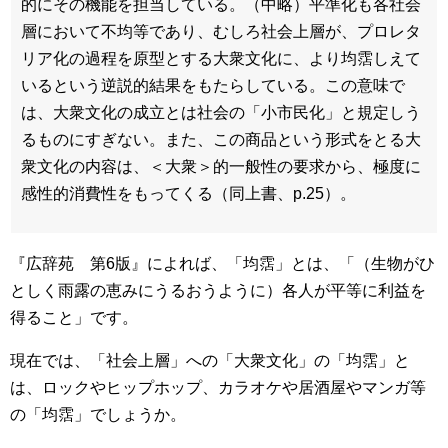
的にその機能を担当している。（中略）平準化も各社会
層において不均等であり、むしろ社会上層が、プロレタ
リア化の過程を原型とする大衆文化に、より均霑しえて
いるという逆説的結果をもたらしている。この意味で
は、大衆文化の成立とは社会の「小市民化」と規定しう
るものにすぎない。また、この商品という形式をとる大
衆文化の内容は、＜大衆＞的一般性の要求から、極度に
感性的消費性をもってくる（同上書、p.25）。
『広辞苑 第6版』によれば、「均霑」とは、「（生物がひ
としく雨露の恵みにうるおうように）各人が平等に利益を
得ること」です。
現在では、「社会上層」への「大衆文化」の「均霑」と
は、ロックやヒップホップ、カラオケや居酒屋やマンガ等
の「均霑」でしょうか。