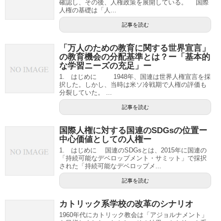
確認し、その後、人権政策を展開している。 国際
人権の基礎は「人...
記事を読む
「万人のための教育に関する世界宣言」
の教育機会の分配基準とは？ー「基本的
な学習ニーズの充足」ー
1. はじめに 1948年、国連は世界人権宣言を採
択した。しかし、当時は米ソ冷戦期で人権の評価も
分裂していた。 ...
記事を読む
国際人権に対する国連のSDGsの位置ー
中心価値としての人権ー
1. はじめに 国連のSDGsとは、2015年に国連の
「持続可能なデベロップメント・サミット」で採択
された「持続可能なデベロップメ...
記事を読む
カトリック系学校の改革のシナリオ
1960年代にカトリック教会は「アジョルナメント」