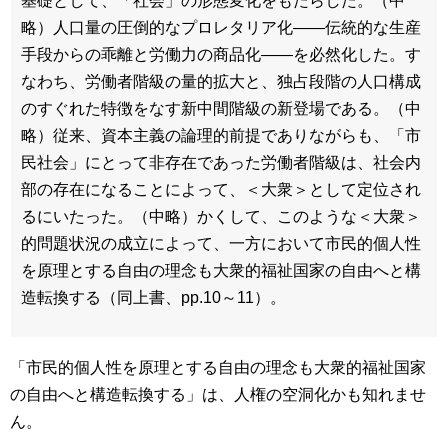
基礎として、「社会」の形態変化をもたらした。（中
略）人口量の圧倒的なプロレタリア化――伝統的な生産
手段からの乖離と労働力の商品化――を必然化した。す
なわち、労働者階級の量的拡大と、独占段階の人口構成
のすぐれた特徴をなす新中間階級の新登場である。（中
略）従来、資本主義の論理的前提でありながらも、「市
民社会」にとって非存在であった労働者階級は、社会内
部の存在になることによって、＜大衆＞として定位され
るにいたった。（中略）かくして、このような＜大衆＞
的問題状況の成立によって、一方において市民的個人性
を原理とする自由の理念も大衆的福祉国家の自由へと構
造転換する（同上書、pp.10～11）。
「市民的個人性を原理とする自由の理念も大衆的福祉国家
の自由へと構造転換する」は、人権の空洞化かも知れませ
ん。