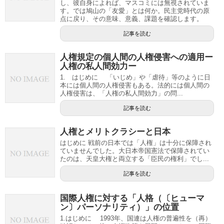
し、彼自身によれば、マスコミには無視されていま
す。では鳩山の「友愛」とは何か。民主党時代の原
点に戻り、その意味、意義、課題を確認します。
記事を読む
人権規定の個人間の人権侵害への適用ー
人権の私人間効力ー
1. はじめに 「いじめ」や「虐待」等のように日
本には個人間の人権侵害もある。法的には個人間の
人権侵害は、「人権の私人間効力」の問...
記事を読む
人権とメリトクラシーと日本
はじめに 戦前の日本では「人権」は十分に保障され
ていませんでした。大日本帝国憲法で保障されてい
たのは、天皇大権と両立する「臣民の権利」でし...
記事を読む
国際人権に対する「人格（〔ヒューマ
ン〕パーソナリティ）」の位置
1.はじめに 1993年、国連は人権の普遍性を（再）