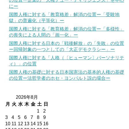
の位置ー企業の「人権デュー・ディリジェンス」を中心
にー
国際人権に対する「教育格差」解消の位置ー「受験地
獄」の普遍化（平等化）ー
国際人権に対する「教育格差」解消の位置ー「多様性」
の喪失による人間の「画一化」ー
国際人権に対する日本の「戦後解放」の「失敗」の位置
ー回帰対象の一つとしての「大正デモクラシー」ー
国際人権に対する「人格（〔ヒューマン〕パーソナリテ
ィ）」の位置
国際人権の基礎に対する日本国憲法の基本的人権の基礎
の位置ー法哲学者のホセ・ヨンパルト説の場合ー
2026年8月
月
火
水
木
金
土
日
1
2
3
4
5
6
7
8
9
10
11
12
13
14
15
16