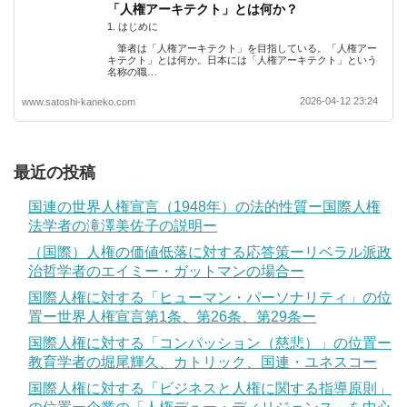
「人権アーキテクト」とは何か？
1. はじめに
筆者は「人権アーキテクト」を目指している。「人権アー
キテクト」とは何か。日本には「人権アーキテクト」という
名称の職…
2026-04-12 23:24
www.satoshi-kaneko.com
最近の投稿
国連の世界人権宣言（1948年）の法的性質ー国際人権
法学者の滝澤美佐子の説明ー
（国際）人権の価値低落に対する応答策ーリベラル派政
治哲学者のエイミー・ガットマンの場合ー
国際人権に対する「ヒューマン・パーソナリティ」の位
置ー世界人権宣言第1条、第26条、第29条ー
国際人権に対する「コンパッション（慈悲）」の位置ー
教育学者の堀尾輝久、カトリック、国連・ユネスコー
国際人権に対する「ビジネスと人権に関する指導原則」