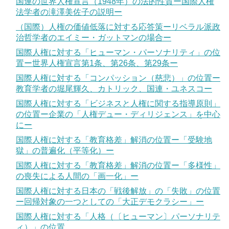
国連の世界人権宣言（1948年）の法的性質ー国際人権
法学者の滝澤美佐子の説明ー
（国際）人権の価値低落に対する応答策ーリベラル派政
治哲学者のエイミー・ガットマンの場合ー
国際人権に対する「ヒューマン・パーソナリティ」の位
置ー世界人権宣言第1条、第26条、第29条ー
国際人権に対する「コンパッション（慈悲）」の位置ー
教育学者の堀尾輝久、カトリック、国連・ユネスコー
国際人権に対する「ビジネスと人権に関する指導原則」
の位置ー企業の「人権デュー・ディリジェンス」を中心
にー
国際人権に対する「教育格差」解消の位置ー「受験地
獄」の普遍化（平等化）ー
国際人権に対する「教育格差」解消の位置ー「多様性」
の喪失による人間の「画一化」ー
国際人権に対する日本の「戦後解放」の「失敗」の位置
ー回帰対象の一つとしての「大正デモクラシー」ー
国際人権に対する「人格（〔ヒューマン〕パーソナリテ
ィ）」の位置