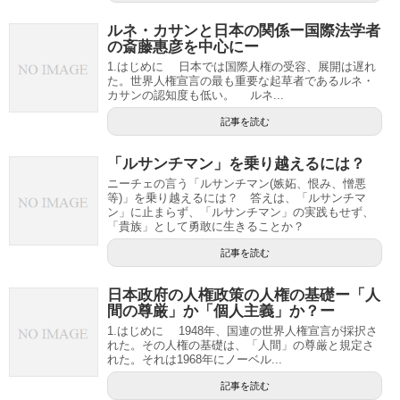
ルネ・カサンと日本の関係ー国際法学者
の斎藤惠彦を中心にー
1.はじめに 日本では国際人権の受容、展開は遅れ
た。世界人権宣言の最も重要な起草者であるルネ・
カサンの認知度も低い。 ルネ...
記事を読む
「ルサンチマン」を乗り越えるには？
ニーチェの言う「ルサンチマン(嫉妬、恨み、憎悪
等)」を乗り越えるには？ 答えは、「ルサンチマ
ン」に止まらず、「ルサンチマン」の実践もせず、
「貴族」として勇敢に生きることか？
記事を読む
日本政府の人権政策の人権の基礎ー「人
間の尊厳」か「個人主義」か？ー
1.はじめに 1948年、国連の世界人権宣言が採択さ
れた。その人権の基礎は、「人間」の尊厳と規定さ
れた。それは1968年にノーベル...
記事を読む