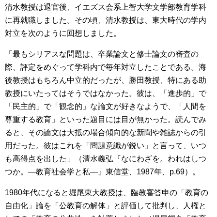
清水教授は退官後、イエズス会系上智大学文学部教育学科
に再就職しました。その頃、清水教授は、東大時代の学内
対立を次のように回想しました。
「最もシリアスな問題は、卒業論文と修士論文の審査の
際、評定をめぐって学科内で毎年対立したことである。海
後教授はもちろん中立的だったが、勝田教授、特にある助
教授にいたってはそうではなかった。彼は、「進歩的」で
「民主的」で「観念的」な論文が好きなようで、「人間を
尊重する教育」といった題目には目が無かった。読んでみ
ると、その論文は大抵の場合傾向的な新聞や雑誌からの引
用だった。彼はこれを「問題意識が鋭い」と言って、いつ
も高得点を出した」（清水義弘『なにわざを。われはしつ
つか。―教育社会学と私―』東信堂、1987年、p.69）。
1980年代になると堀尾東大教授は、臨教審答申の「教育の
自由化」論を「公教育の解体」と評価して批判し、人権と