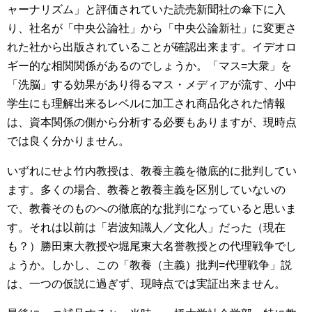
ャーナリズム」と評価されていた読売新聞社の傘下に入
り、社名が「中央公論社」から「中央公論新社」に変更さ
れた社から出版されていることが確認出来ます。イデオロ
ギー的な相関関係があるのでしょうか。「マス=大衆」を
「洗脳」する効果があり得るマス・メディアが流す、小中
学生にも理解出来るレベルに加工され商品化された情報
は、資本関係の側から分析する必要もありますが、現時点
では良く分かりません。
いずれにせよ竹内教授は、教養主義を徹底的に批判してい
ます。多くの場合、教養と教養主義を区別していないの
で、教養そのものへの徹底的な批判になっていると思いま
す。それは以前は「岩波知識人／文化人」だった（現在
も？）勝田東大教授や堀尾東大名誉教授との代理戦争でし
ょうか。しかし、この「教養（主義）批判=代理戦争」説
は、一つの仮説に過ぎず、現時点では実証出来ません。