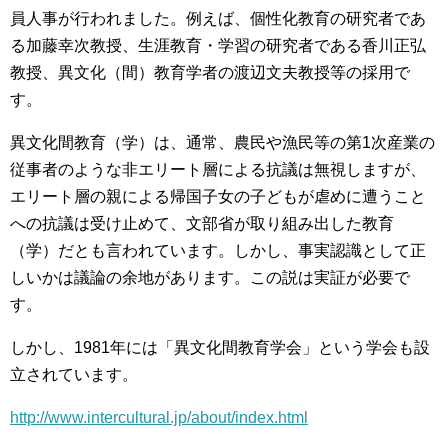
員人事が行われました。例えば、個性化教育の研究者であ
る加藤幸次教授、生涯教育・学習の研究者である香川正弘
教授、異文化（間）教育学者の渡辺文夫教授等の採用で
す。
異文化間教育（学）は、通常、農民や漁民等の第1次産業の
従事者のような非エリート層による抗議は無視しますが、
エリート層の親による帰国子女の子どもが虐めに遭うこと
への抗議は受け止めて、文部省が取り組み出した教育
（学）だとも言われています。しかし、事実認識として正
しいかは議論の余地があります。この説は実証が必要で
す。
しかし、1981年には「異文化間教育学会」という学会も設
立されています。
http://www.intercultural.jp/about/index.html