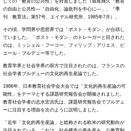
しての「教育の公共性」を対置しました（堀尾輝久「教育
の自由と公共性―「自由化」論批判を中心に―」、『季
刊 教育法』第57号、エイデル研究所、1985年7月）。
その頃、学問界や思想界では「ポスト・モダン」が台頭し
ていました。「ポスト・モダン」のトレーガーと目された
のは、ミッシェル・フーコー、フィリップ・アリエス、ピ
エール・ブルデュー等でした。
教育学界と社会学界の双方で注目されたのは、フランスの
社会学者ブルデューの文化的再生産論でした。
1986年、日本教育社会学会大会では「文化的再生産論の可
能性」をテーマとする課題研究報告会が開催されました。
教育社会学者の志水宏吉氏は、課題研究報告会でブルデュ
ーに注目する理由を次のように説明しました。
「近年「文化的再生産論」と総称される欧米の研究動向が
注目されている。これは、社会構造の再生産を、公教育制