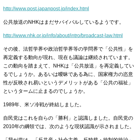
http://www.post.japanpost.jp/index.html
公共放送のNHKはまだサバイバルしているようです。
http://www.nhk.or.jp/info/about/intro/broadcast-law.html
その後、法哲学界や政治哲学界等の学問界で「公共性」を
再定義する動向が現れ、現在も議論は継続されています。
この動向を踏まえて、NHKは「公共放送」を再定義してい
るでしょうか。あるいは曖昧である為に、国家権力の恣意
性が反映され易いというデメリットがある「公共の福祉」
というタームに止まるのでしょうか。
1989年、米ソ冷戦が終結しました。
自民党はこれを自らの「勝利」と認識しました。自民党の
2010年の綱領では、次のような現状認識が示されました。
「我が党は、「反共産・社会主義、反独裁・統制的統治」