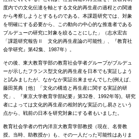
度内での文化伝達を軸とする文化的再生産の過程との関連
から考察しようとするものである。本課題研究では、対象
を明確にする必要から、この動向の中心的な推進者である
ブルデューの研究に対象を絞ることにした」（志水宏吉
「課題研究報告Ⅱ 文化的再生産論の可能性」、『教育社
会学研究』第42集、1987年）。
その後、東大教育学部の教育社会学者グループがブルデュ
ーが示したフランス型文化的再生産を日本でも実証しよう
と試みましたが、なかなか実証出来ませんでした(例えば、
藤田英典［他］「文化の構造と再生産に関する実証的研
究」、『東京大学教育学部紀要』第32巻、1992年等)。研究
者によっては文化的再生産の相対的な実証のし易さという
点から、戦前の日本を研究対象にする者もいました。
教育社会学者の竹内洋京大教育学部教授（現在、名誉教
授。当時、助教授か）も、その一人だった可能性はありま