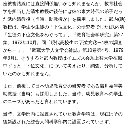
臨教審路線には直接関係無いかも知れませんが、教育社会
学を担当した清水教授の後任には彼の東大時代の弟子だっ
た武内清教授（当時、助教授か）を採用しました。武内(助)
教授は、学生や生徒の「下位文化」の研究者でした(武内清
「生徒の下位文化をめぐって」、『教育社会学研究』第27
集、1972年10月。同「現代高校生の
下位
文化ー
4校の調査
からー 」、『武蔵大学人文学会雑誌』第10巻第4号、1979
年3月)。そうすると武内教授はイエズス会系上智大学在職
中ずっと「下位文化」について考えたり、調査、分析して
いたのかも知れません。
また、前後して日本幼児教育史の研究者である湯川嘉津美
助教授（当時）も採用しました。当時、幼児教育への学生
のニーズがあったと言われています。
当時、文学部内に設置されていた教育学科は、現在はその
後新設された総合人間科学部内に設置されています。