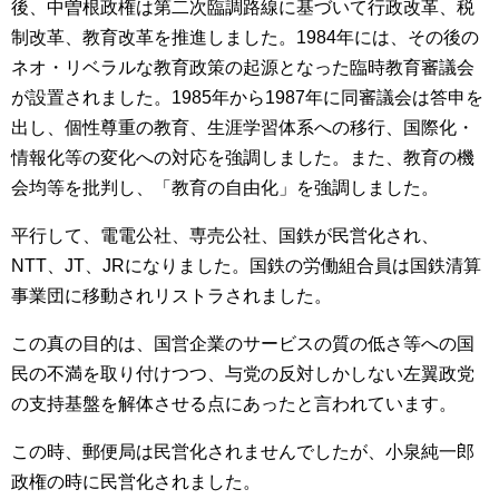
後、中曽根政権は第二次臨調路線に基づいて行政改革、税
制改革、教育改革を推進しました。1984年には、その後の
ネオ・リベラルな教育政策の起源となった臨時教育審議会
が設置されました。1985年から1987年に同審議会は答申を
出し、個性尊重の教育、生涯学習体系への移行、国際化・
情報化等の変化への対応を強調しました。また、教育の機
会均等を批判し、「教育の自由化」を強調しました。
平行して、電電公社、専売公社、国鉄が民営化され、
NTT、JT、JRになりました。国鉄の労働組合員は国鉄清算
事業団に移動されリストラされました。
この真の目的は、国営企業のサービスの質の低さ等への国
民の不満を取り付けつつ、与党の反対しかしない左翼政党
の支持基盤を解体させる点にあったと言われています。
この時、郵便局は民営化されませんでしたが、小泉純一郎
政権の時に民営化されました。