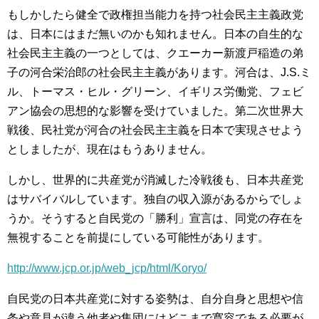
もしかしたら健全で政権担当能力を持つ社会民主主義政党
は、日本にはまだ無いのかも知れません。日本の自生的な
社会民主主義の一つとしては、クエーカー新渡戸稲造の弟
子の河合栄治郎の社会民主主義があります。河合は、J.S.ミ
ル、トーマス・ヒル・グリーン、イギリス労働党、フェビ
アン協会の思想的な影響を受けていました。第二次世界大
戦後、民社党が河合の社会民主主義を日本で実現させよう
としましたが、現在はもうありません。
しかし、世界的に共産党が消滅した冷戦後も、日本共産党
はサバイバルしています。独自の収入源があるからでしょ
うか。そうすると自民党の「勝利」宣言は、同党の存在を
無視することを前提にしている可能性があります。
http://www.jcp.or.jp/web_jcp/html/Koryo/
自民党の日本共産党に対する姿勢は、自分自身と思想や信
条や意見が違う他者や集団にはどこまで寛容である必要が