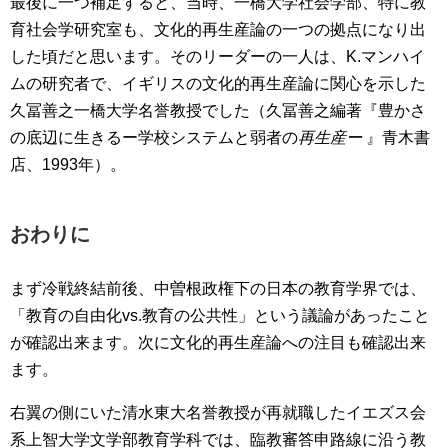
最後に一つ補足すると、当時、一橋大学社会学部、特に教
育社会学研究室も、文化的再生産論の一つの拠点になり出
した頃だと思います。そのリーダーの一人は、K.マンハイ
ムの研究者で、イギリスの文化的再生産論に関心を示した
久冨善之一橋大学名誉教授でした（久冨善之編著『豊かさ
の底辺に生きるー学校システムと弱者の
再生産ー
』青木書
店、1993年）。
おわりに
まず冷戦終結前後、中曽根政権下の日本の教育学界では、
「教育の自由化vs.教育の公共性」という議論があったこと
が確認出来ます。次に文化的再生産論への注目も確認出来
ます。
右翼の側にいた清水東大名誉教授が再就職したイエズス会
系上智大学文学部教育学科では、臨教審答申路線に沿う教