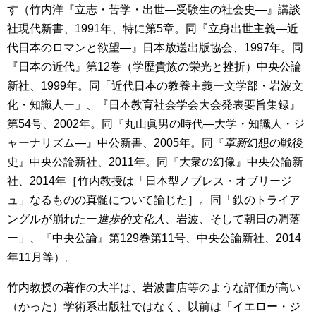
す（竹内洋『立志・苦学・出世―受験生の社会史―』講談
社現代新書、1991年、特に第5章。同『立身出世主義―近
代日本のロマンと欲望―』日本放送出版協会、1997年。同
『日本の近代』第12巻（学歴貴族の栄光と挫折）中央公論
新社、1999年。同「近代日本の教養主義ー文学部・岩波文
化・知識人ー」、『日本教育社会学会大会発表要旨集録』
第54号、2002年。同『丸山眞男の時代―大学・知識人・ジ
ャーナリズム―』中公新書、2005年。同『
革新
幻想の戦後
史』中央公論新社、2011年。同『大衆の幻像』中央公論新
社、2014年［竹内教授は「日本型ノブレス・オブリージ
ュ」なるものの真髄について論じた］。同「鉄のトライア
ングルが崩れたー
進歩的文化人
、岩波、そして朝日の凋落
ー」、『中央公論』第129巻第11号、中央公論新社、2014
年11月等）。
竹内教授の著作の大半は、岩波書店等のような評価が高い
（かった）学術系出版社ではなく、以前は「イエロー・ジ