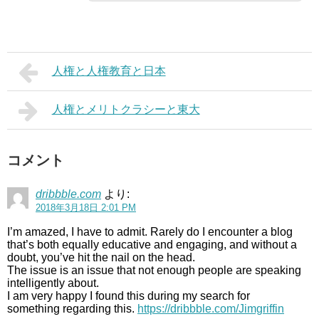
人権と人権教育と日本
人権とメリトクラシーと東大
コメント
dribbble.com
より:
2018年3月18日 2:01 PM
I’m amazed, I have to admit. Rarely do I encounter a blog
that’s both equally educative and engaging, and without a
doubt, you’ve hit the nail on the head.
The issue is an issue that not enough people are speaking
intelligently about.
I am very happy I found this during my search for
something regarding this.
https://dribbble.com/Jimgriffin