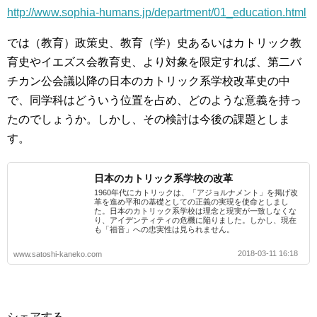
http://www.sophia-humans.jp/department/01_education.html
では（教育）政策史、教育（学）史あるいはカトリック教
育史やイエズス会教育史、より対象を限定すれば、第二バ
チカン公会議以降の日本のカトリック系学校改革史の中
で、同学科はどういう位置を占め、どのような意義を持っ
たのでしょうか。しかし、その検討は今後の課題としま
す。
日本のカトリック系学校の改革
1960年代にカトリックは、「アジョルナメント」を掲げ改
革を進め平和の基礎としての正義の実現を使命としまし
た。日本のカトリック系学校は理念と現実が一致しなくな
り、アイデンティティの危機に陥りました。しかし、現在
も「福音」への忠実性は見られません。
2018-03-11 16:18
www.satoshi-kaneko.com
シェアする