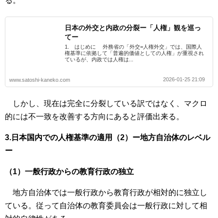
る。
日本の外交と内政の分裂ー「人権」観を巡っ
てー
1. はじめに 外務省の「外交=人権外交」では、国際人
権基準に依拠して「普遍的価値としての人権」が重視され
ているが、内政では人権は...
2026-01-25 21:09
www.satoshi-kaneko.com
しかし、現在は完全に分裂している訳ではなく、マクロ
的には不一致を改善する方向にあると評価出来る。
3.日本国内での人権基準の適用（2）ー地方自治体のレベル
ー
（1）一般行政からの教育行政の独立
地方自治体では一般行政から教育行政が相対的に独立し
ている。従って自治体の教育委員会は一般行政に対して相