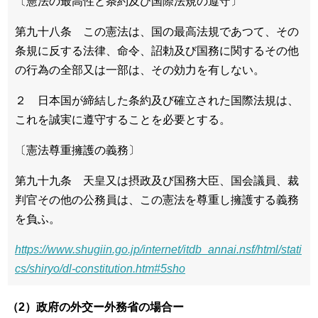
〔憲法の最高性と条約及び国際法規の遵守〕
第九十八条 この憲法は、国の最高法規であつて、その
条規に反する法律、命令、詔勅及び国務に関するその他
の行為の全部又は一部は、その効力を有しない。
２ 日本国が締結した条約及び確立された国際法規は、
これを誠実に遵守することを必要とする。
〔憲法尊重擁護の義務〕
第九十九条 天皇又は摂政及び国務大臣、国会議員、裁
判官その他の公務員は、この憲法を尊重し擁護する義務
を負ふ。
https://www.shugiin.go.jp/internet/itdb_annai.nsf/html/stati
cs/shiryo/dl-constitution.htm#5sho
（2）政府の外交ー外務省の場合ー