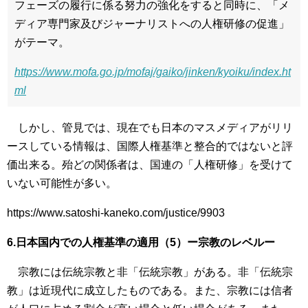
フェーズの履行に係る努力の強化をすると同時に、「メ
ディア専門家及びジャーナリストへの人権研修の促進」
がテーマ。
https://www.mofa.go.jp/mofaj/gaiko/jinken/kyoiku/index.ht
ml
しかし、管見では、現在でも日本のマスメディアがリリ
ースしている情報は、国際人権基準と整合的ではないと評
価出来る。殆どの関係者は、国連の「人権研修」を受けて
いない可能性が多い。
https://www.satoshi-kaneko.com/justice/9903
6.日本国内での人権基準の適用（5）ー宗教のレベルー
宗教には伝統宗教と非「伝統宗教」がある。非「伝統宗
教」は近現代に成立したものである。また、宗教には信者