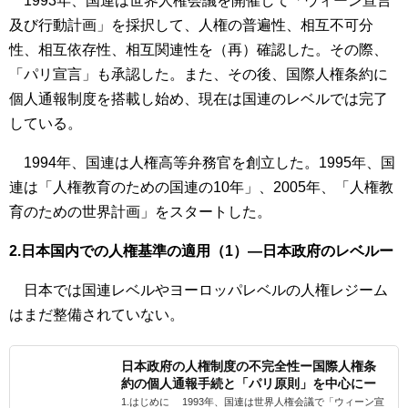
1993年、国連は世界人権会議を開催して「ウィーン宣言
及び行動計画」を採択して、人権の普遍性、相互不可分
性、相互依存性、相互関連性を（再）確認した。その際、
「パリ宣言」も承認した。また、その後、国際人権条約に
個人通報制度を搭載し始め、現在は国連のレベルでは完了
している。
1994年、国連は人権高等弁務官を創立した。1995年、国
連は「人権教育のための国連の10年」、2005年、「人権教
育のための世界計画」をスタートした。
2.日本国内での人権基準の適用（1）—日本政府のレベルー
日本では国連レベルやヨーロッパレベルの人権レジーム
はまだ整備されていない。
日本政府の人権制度の不完全性ー国際人権条
約の個人通報手続と「パリ原則」を中心にー
1.はじめに 1993年、国連は世界人権会議で「ウィーン宣