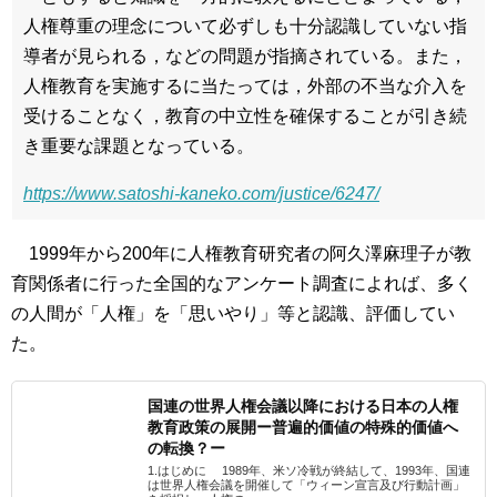
人権尊重の理念について必ずしも十分認識していない指
導者が見られる，などの問題が指摘されている。また，
人権教育を実施するに当たっては，外部の不当な介入を
受けることなく，教育の中立性を確保することが引き続
き重要な課題となっている。
https://www.satoshi-kaneko.com/justice/6247/
1999年から200年に人権教育研究者の阿久澤麻理子が教
育関係者に行った全国的なアンケート調査によれば、多く
の人間が「人権」を「思いやり」等と認識、評価してい
た。
国連の世界人権会議以降における日本の人権
教育政策の展開ー普遍的価値の特殊的価値へ
の転換？ー
1.はじめに 1989年、米ソ冷戦が終結して、1993年、国連
は世界人権会議を開催して「ウィーン宣言及び行動計画」