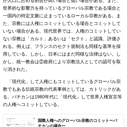
が人口に占める割合が高い場合と低い場合がある。また、
世界的な影響力を持っているグローバル宗教である場合と
一国内の特定文脈に止まっているローカル宗教がある。ま
た、宗教には人権にコミットしている場合とコミットして
いない場合がある。現代世界では、人権のコミットしてい
ない宗教は「カルト」あるいは「セクト」と認識、評価さ
れる。例えば、フランスのセクト規制法も同様な基準を採
用している。しかし、日本にはまだ同様な法律はない。し
かし、統一教会は②政府により宗教法人としての認可を取
り消された。
「現代化」して人権にもコミットしているグローバル宗
教でもある伝統宗教の代表事例としては、カトリックがあ
る。バチカンは1960年代に「現代化」して世界人権宣言等
の人権へコミットしている。
国際人権へのグローバル宗教のコミットーバ
チカンの場合ー