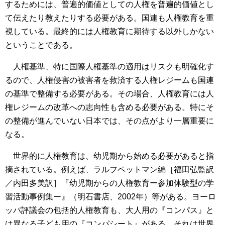
するためには、普遍的価値としての人権を普遍的価値とし
て伝えたり教えたりする必要がある。国連も人権教育を重
視している。最終的には人権教育に期待する以外しかない
ということである。
人権基準、特に国際人権基準の適用はリスクも明確化す
るので、人権侵害の被害者を救済する人権レジームも国連
の基準で整備する必要がある。その場合、人権教育には人
権レジームの改革への志向性も含める必要がある。特にそ
の整備が進んでいない日本では、その点がより一層重要に
なる。
世界的に人権教育は、幼児期から始める必要があると指
摘されている。例えば、ラルフペットマン編［福田弘監訳
／内田多美訳］『幼児期からの人権教育ー参加体験型の学
習活動事例集ー』（明石書店、2002年）等がある。ヨーロ
ッパ評議会の包括的人権教育も、大人用の『コンパス』と
は異なる子ども用の『コンパシート』がある。それは世界