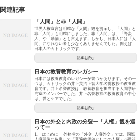
関連記事
「人間」と非「人間」
世界人権宣言は明確な「人間」観を提示し、「人間」と
非「人間」も明確にしました。非「人間」は、「野蛮
人」や「動物」とも言えます。しかし、日本人には「人
間」になれない者も少なくありませんでした。例えば、
日本人のカトリックです。
記事を読む
日本の教養教育のレガシー
日本には教養教育のレガシーが幾つかあります。その一
つは、カトリックの井上英治上智大学名誉教授の教養教
育です。井上名誉教授は、教養教育を担当する人間学研
究室のメンバーでした。井上名誉教授の教養教育の中心
は、愛とケアでした。
記事を読む
日本の外交と内政の分裂ー「人権」観を巡
ってー
1. はじめに 外務省の「外交=人権外交」では、国際
人権基準に依拠して「普遍的価値としての人権」が重視