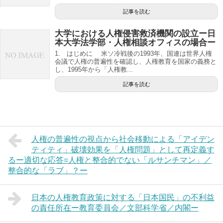
記事を読む
大学における人権侵害救済機関の設立ー日
本大学法学部・人権相談オフィスの場合ー
1. はじめに 米ソ冷戦後の1993年、国連は世界人権
会議で人権の普遍性を確認し、人権教育を国家の義務と
し、1995年から「人権教...
記事を読む
人権の普遍性の視点から社会移動による「アイデン
ティティ」破壊効果を「人権問題」として再定義す
るー適切な応答=人権と整合的でない「ルサンチマン」／
整合的な「ラブ」？ー
日本の人権教育政策に対する「日本国民」の不利益
の責任所在ー教育委員会／文部科学省／内閣ー