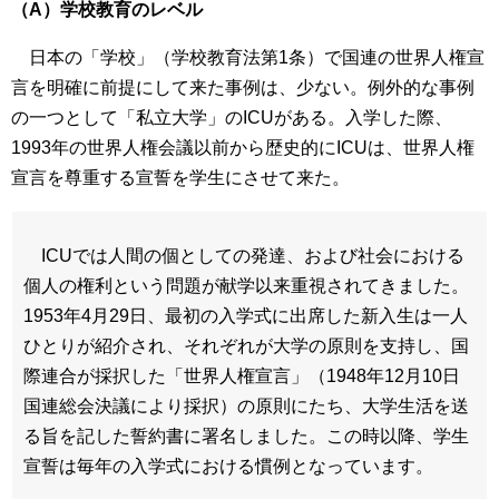
（A）学校教育のレベル
日本の「学校」（学校教育法第1条）で国連の世界人権宣
言を明確に前提にして来た事例は、少ない。例外的な事例
の一つとして「私立大学」のICUがある。入学した際、
1993年の世界人権会議以前から歴史的にICUは、世界人権
宣言を尊重する宣誓を学生にさせて来た。
ICUでは人間の個としての発達、および社会における
個人の権利という問題が献学以来重視されてきました。
1953年4月29日、最初の入学式に出席した新入生は一人
ひとりが紹介され、それぞれが大学の原則を支持し、国
際連合が採択した「世界人権宣言」（1948年12月10日
国連総会決議により採択）の原則にたち、大学生活を送
る旨を記した誓約書に署名しました。この時以降、学生
宣誓は毎年の入学式における慣例となっています。