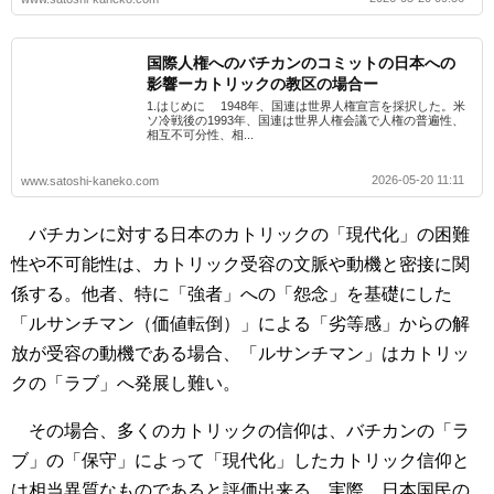
国際人権へのバチカンのコミットの日本への
影響ーカトリックの教区の場合ー
1.はじめに 1948年、国連は世界人権宣言を採択した。米
ソ冷戦後の1993年、国連は世界人権会議で人権の普遍性、
相互不可分性、相...
2026-05-20 11:11
www.satoshi-kaneko.com
バチカンに対する日本のカトリックの「現代化」の困難
性や不可能性は、カトリック受容の文脈や動機と密接に関
係する。他者、特に「強者」への「怨念」を基礎にした
「ルサンチマン（価値転倒）」による「劣等感」からの解
放が受容の動機である場合、「ルサンチマン」はカトリッ
クの「ラブ」へ発展し難い。
その場合、多くのカトリックの信仰は、バチカンの「ラ
ブ」の「保守」によって「現代化」したカトリック信仰と
は相当異質なものであると評価出来る。実際、日本国民の