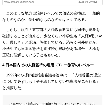
2026-05-20 05:37
www.satoshi-kaneko.com
このような地方自治体レベルでの価値の変換は、一般的
なものなのか、例外的なものなのかは不明である。
しかし、現在の東京都の人権教育政策にも同様な現象を
確認することが出来る。少なくない小学生も「人権=思いや
り、優しさ」と認識、評価している。恐らく例外的だか、
小学生でも日本国憲法を直接読む経験がある場合、人権を
正確に理解している子どももいる。
4.日本国内での人権基準の適用（3）ー教育のレベルー
1999年の人権擁護推進審議会答申は、「人権尊重の理念
について必ずしも十分認識していない指導者が見られる」
と指摘した。
ともすると知識を一方的に教えるにとどまっている，