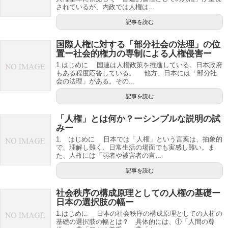
されているが、内政では人権は...
記事を読む
国際人権に対する「部分社会の法理」の位
置ー社会的権力の専制による人権侵害ー
1.はじめに 国連は人権政策を推進している。日本政府
もある程度応答している。 他方、日本には「部分社
会の法理」がある。その...
記事を読む
「人権」とは何か？ーシンプルな説明の試
みー
1. はじめに 日本では「人権」という言葉は、抽象的
で、理解し難く、日常生活の場面でも実感し難い。ま
た、人権には「弱者や被害者の言...
記事を読む
社会秩序の構成原理としての人権の基礎ー
日本の選択肢の幅ー
1.はじめに 日本の社会秩序の構成原理としての人権の
基礎の選択肢の幅とは？ 具体的には、①「人間の尊