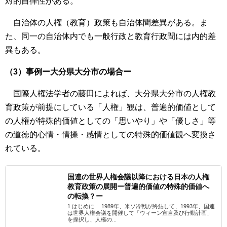
対的自律性がある。
自治体の人権（教育）政策も自治体間差異がある。ま
た、同一の自治体内でも一般行政と教育行政間には内的差
異もある。
（3）事例ー大分県大分市の場合ー
国際人権法学者の藤田によれば、大分県大分市の人権教
育政策が前提にしている「人権」観は、普遍的価値として
の人権が特殊的価値としての「思いやり」や「優しさ」等
の道徳的心情・情操・感情としての特殊的価値観へ変換さ
れている。
国連の世界人権会議以降における日本の人権
教育政策の展開ー普遍的価値の特殊的価値へ
の転換？ー
1.はじめに 1989年、米ソ冷戦が終結して、1993年、国連
は世界人権会議を開催して「ウィーン宣言及び行動計画」
を採択し、人権の...