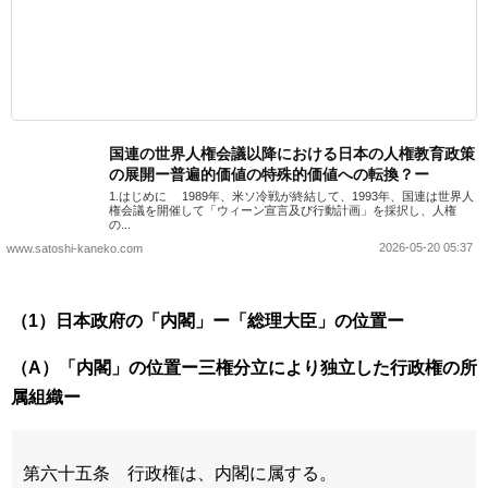
国連の世界人権会議以降における日本の人権教育政策
の展開ー普遍的価値の特殊的価値への転換？ー
1.はじめに 1989年、米ソ冷戦が終結して、1993年、国連は世界人
権会議を開催して「ウィーン宣言及び行動計画」を採択し、人権
の...
2026-05-20 05:37
www.satoshi-kaneko.com
（1）日本政府の「内閣」ー「総理大臣」の位置ー
（A）「内閣」の位置ー三権分立により独立した行政権の所
属組織ー
第六十五条 行政権は、内閣に属する。