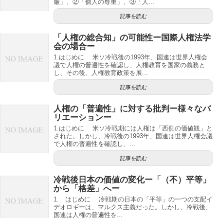
厳」、②「個人の尊重」、③「人...
記事を読む
「人権の総合知」の可能性ー国際人権法学
会の場合ー
1.はじめに 米ソ冷戦後の1993年、国連は世界人権会
議で人権の普遍性を確認し、人権教育を国家の義務と
し、その後、人権教育政策を展...
記事を読む
人権の「普遍性」に対する批判ー様々なバ
リエーションー
1.はじめに 米ソ冷戦期には人権は「西側の価値観」と
された。しかし、冷戦後の1993年、国連は世界人権会議
で人権の普遍性を確認し、...
記事を読む
冷戦後日本の価値の変化ー「（不）平等」
から「格差」へー
1. はじめに 冷戦期の日本の「平等」の一つの支配イ
デオロギーは、マルクス主義だった。しかし、冷戦後、
国連は人権の普遍性を...