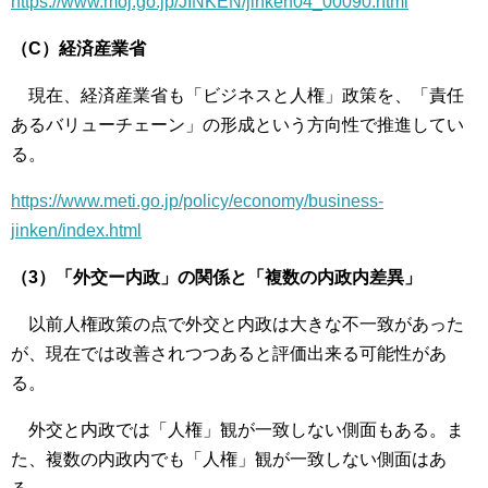
https://www.moj.go.jp/JINKEN/jinken04_00090.html
（C）経済産業省
現在、経済産業省も「ビジネスと人権」政策を、「責任
あるバリューチェーン」の形成という方向性で推進してい
る。
https://www.meti.go.jp/policy/economy/business-
jinken/index.html
（3）「外交ー内政」の関係と「複数の内政内差異」
以前人権政策の点で外交と内政は大きな不一致があった
が、現在では改善されつつあると評価出来る可能性があ
る。
外交と内政では「人権」観が一致しない側面もある。ま
た、複数の内政内でも「人権」観が一致しない側面はあ