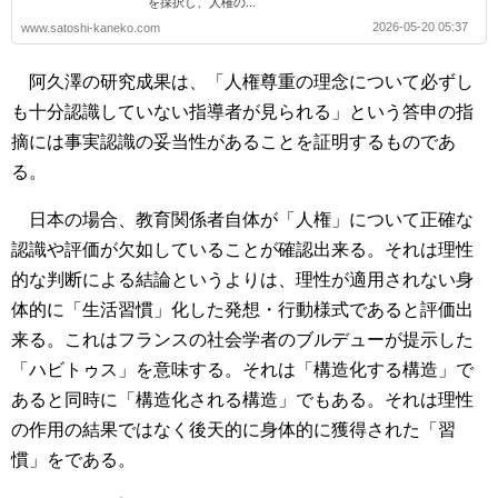
を採択し、人権の...
2026-05-20 05:37
www.satoshi-kaneko.com
阿久澤の研究成果は、「人権尊重の理念について必ずし
も十分認識していない指導者が見られる」という答申の指
摘には事実認識の妥当性があることを証明するものであ
る。
日本の場合、教育関係者自体が「人権」について正確な
認識や評価が欠如していることが確認出来る。それは理性
的な判断による結論というよりは、理性が適用されない身
体的に「生活習慣」化した発想・行動様式であると評価出
来る。これはフランスの社会学者のブルデューが提示した
「ハビトゥス」を意味する。それは「構造化する構造」で
あると同時に「構造化される構造」でもある。それは理性
の作用の結果ではなく後天的に身体的に獲得された「習
慣」をである。