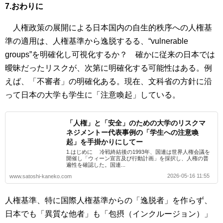
7.おわりに
人権政策の展開による日本国内の自生的秩序への人権基
準の適用は、人権基準から逸脱するる、“vulnerable
groups”を明確化し可視化するか？ 確かに従来の日本では
曖昧だったリスクが、次第に明確化する可能性はある。例
えば、「不審者」の明確化ある。現在、文科省の方針に沿
って日本の大学も学生に「注意喚起」している。
「人権」と「安全」のための大学のリスクマ
ネジメントー代表事例の「学生への注意喚
起」を手掛かりにしてー
1.はじめに 冷戦終結後の1993年、国連は世界人権会議を
開催し「ウィーン宣言及び行動計画」を採択し、人権の普
遍性を確認した。国連...
2026-05-16 11:55
www.satoshi-kaneko.com
人権基準、特に国際人権基準からの「逸脱者」を作らず、
日本でも「異質な他者」も「包摂（インクルージョン）」