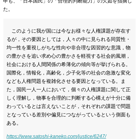
申も、「日本国民」の「合理的判断能力」の欠如を指摘し
た。
このように我が国には今なお様々な人権課題が存在す
るが，その要因としては，人々の中に見られる同質性・
均一性を重視しがちな性向や非合理な因習的な意識，物
の豊かさを追い求め心の豊かさを軽視する社会的風潮，
社会における人間関係の希薄化の傾向等が挙げられる。
国際化，情報化，高齢化，少子化等の社会の急激な変化
なども人権問題を複雑化させる要因となっている。ま
た，国民一人一人において，個々の人権課題に関して正
しく理解し，物事を合理的に判断する心構えが十分に備
わっているとは言えないことが，それぞれの課題で問題
となっている差別や偏見につながっているという側面も
ある。
https://www.satoshi-kaneko.com/justice/6247/