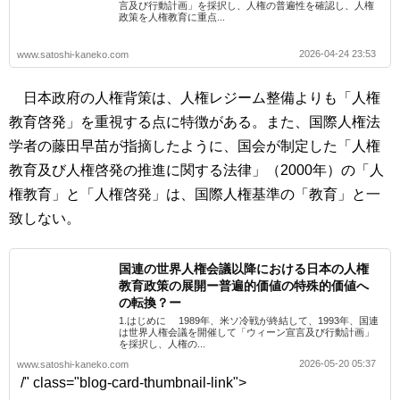
言及び行動計画」を採択し、人権の普遍性を確認し、人権
政策を人権教育に重点...
2026-04-24 23:53
www.satoshi-kaneko.com
日本政府の人権背策は、人権レジーム整備よりも「人権
教育啓発」を重視する点に特徴がある。また、国際人権法
学者の藤田早苗が指摘したように、国会が制定した「人権
教育及び人権啓発の推進に関する法律」（2000年）の「人
権教育」と「人権啓発」は、国際人権基準の「教育」と一
致しない。
国連の世界人権会議以降における日本の人権
教育政策の展開ー普遍的価値の特殊的価値へ
の転換？ー
1.はじめに 1989年、米ソ冷戦が終結して、1993年、国連
は世界人権会議を開催して「ウィーン宣言及び行動計画」
を採択し、人権の...
2026-05-20 05:37
www.satoshi-kaneko.com
/" class="blog-card-thumbnail-link">