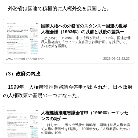
外務省は国連で積極的に人権外交を展開した。
国際人権への外務省のスタンスー国連の世界
人権会議（1993年）の以前と以後の差異ー
1.はじめに 1989年、米ソ冷戦が終結、1993年、国連は世
界人権会議で「ウィーン宣言及び行動計画」を採択して、
人権政策を展開し...
2026-05-21 22:23
www.satoshi-kaneko.com
（3）政府の内政
1999年、人権擁護推進審議会答申が出された。日本政府
の人権政策の基礎の一つになった。
人権擁護推進審議会答申（1999年）ーエッセ
ンスの紹介ー
1. はじめに 米ソ冷戦後の1993年、国連は世界人権会議
で人権の普遍性を確認し、1995年から「人権教育のための
の国連の10年」...