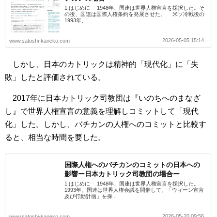
1.はじめに 1948年、国連は世界人権宣言を採択した。そ
の後、国連は国際人権条約を発展させた。 米ソ冷戦後の
1993年、...
2026-05-05 15:14
www.satoshi-kaneko.com
しかし、日本のカトリックは精神的「現代化」に「失
敗」したと評価されている。
2017年に日本カトリック司教団は『いのちへのまなざ
し』で世界人権宣言の意義を理解しコミットして「現代
化」した。しかし、バチカンの人権へのコミットと比較す
ると、相当な時間を要した。
国際人権へのバチカンのコミットの日本への
影響ー日本カトリック司教団の場合ー
1.はじめに 1948年、国連は世界人権宣言を採択した。
1993年、国連は世界人権会議を開催して、「ウィーン宣言
及び行動計画」を採...
2026-05-20 09:56
www.satoshi-kaneko.com